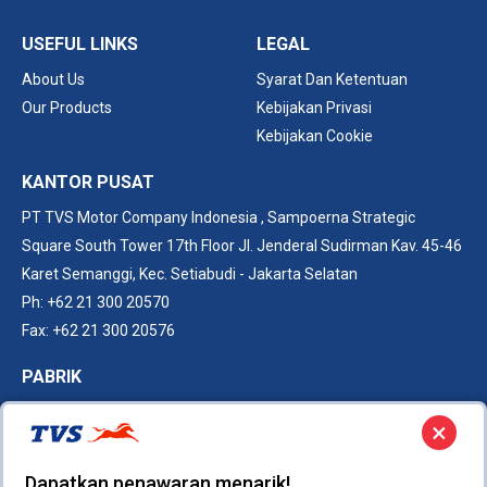
USEFUL LINKS
LEGAL
About Us
Syarat Dan Ketentuan
Our Products
Kebijakan Privasi
Kebijakan Cookie
KANTOR PUSAT
PT TVS Motor Company Indonesia ,
Sampoerna Strategic
Square South Tower 17th Floor Jl. Jenderal Sudirman Kav. 45-46
Karet Semanggi​, Kec. Setiabudi - Jakarta Selatan
Ph: +62 21 300 20570
Fax: +62 21 300 20576
PABRIK
Kawasan Industri SURYACIPTA​
×
JI. Surya Madya Kav. I-30,
Kutanegara, ​Ciampel,
Dapatkan penawaran menarik!