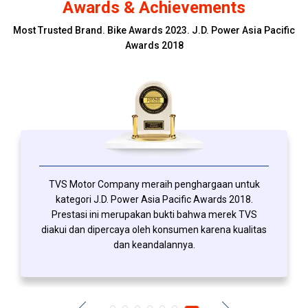
Awards & Achievements
Most Trusted Brand. Bike Awards 2023. J.D. Power Asia Pacific
Awards 2018
TVS Ronin untuk ketiga kalinya menerima
penghargaan sebagai The Best Sport Retro 225-
230cc di ajang penghargaan bergengsi Otomotif
Award 2026. Di ajang yang sama, TVS Callisto 125
juga kembali meraih penghargaan The Best Low
Retro Skutik 110-125cc.