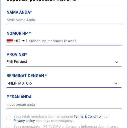
Karawang - 41361, Jawa Barat - Indonesia
Ph: +62 267 8610 121
NAMA ANDA*
Fax: +62 267 8610 173
FOLLOW US ON
NOMOR HP *
+62
PROVINSI*
Pilih Provinsi
TVS CONNECT APP
BERMINAT DENGAN *
REACH OUT TO US
PESAN ANDA
CONTACT US
PARTNER WITH US
ENQUIRY
Saya telah membaca dan memahami
Terms & Condition
dan
Privacy policy
dan saya menyetujuinya.
Saya mengizinkan PT TVS Motor Company Indonesia dan mitranya