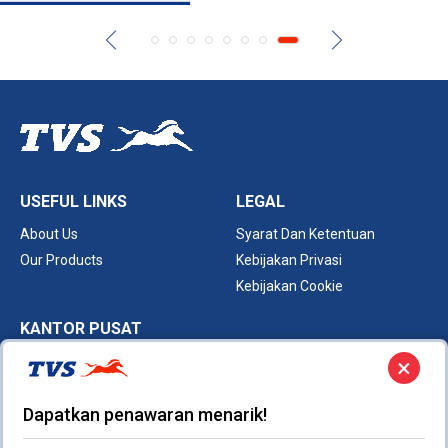
USEFUL LINKS
LEGAL
About Us
Syarat Dan Ketentuan
Our Products
Kebijakan Privasi
Kebijakan Cookie
KANTOR PUSAT
×
PT TVS Motor Company Indonesia ,
Sampoerna Strategic
Square South Tower 17th Floor Jl. Jenderal Sudirman Kav. 45-46
Dapatkan penawaran menarik!
Karet Semanggi​, Kec. Setiabudi - Jakarta Selatan
Ph: +62 21 300 20570