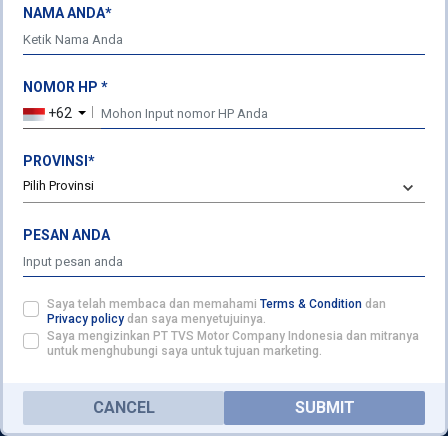
NAMA ANDA*
Fax: +62 21 300 20576
PABRIK
NOMOR HP *
Kawasan Industri SURYACIPTA​
+62
JI. Surya Madya Kav. I-30,
Kutanegara, ​Ciampel,
PROVINSI*
Karawang - 41361, Jawa Barat - Indonesia
Pilih Provinsi
Ph: +62 267 8610 121
Fax: +62 267 8610 173
PESAN ANDA
FOLLOW US ON
ENQUIRY
Saya telah membaca dan memahami
Terms & Condition
dan
Privacy policy
dan saya menyetujuinya.
Saya mengizinkan PT TVS Motor Company Indonesia dan mitranya
untuk menghubungi saya untuk tujuan marketing.
TVS CONNECT APP
CANCEL
SUBMIT
HOME
PRODUCT
DEALER
MORE