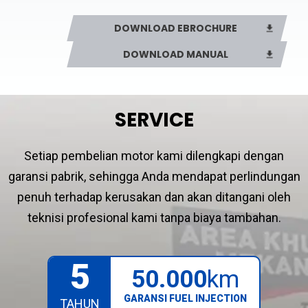
Fuel System
Fi
DOWNLOAD EBROCHURE
DOWNLOAD MANUAL
No. of Gears
5
SERVICE
Setiap pembelian motor kami dilengkapi dengan
garansi pabrik, sehingga Anda mendapat perlindungan
penuh terhadap kerusakan dan akan ditangani oleh
teknisi profesional kami tanpa biaya tambahan.
5
50.000
km
GARANSI FUEL INJECTION
TAHUN